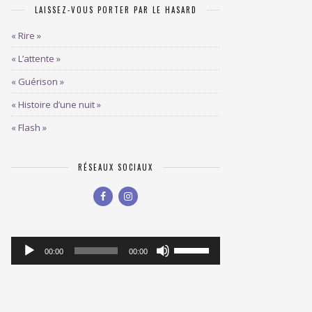
LAISSEZ-VOUS PORTER PAR LE HASARD
« Rire »
« L’attente »
« Guérison »
« Histoire d’une nuit »
« Flash »
RÉSEAUX SOCIAUX
Lecteur
Utilisez
00:00
00:00
les
audio
flèches
haut/bas
pour