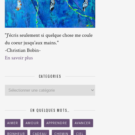
"J'écris seulement si quelque chose me coule
du coeur jusqu'aux mains."
-Christian Bobin-
En savoir plus
CATEGORIES
Categories
EN QUELQUES MOTS…
AIMER
AMOUR
APPRENDRE
AVANCER
BONHEUR
CADEAU
CHEMIN
CIEL