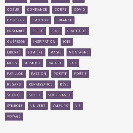
COEUR
CONFIANCE
CORPS
COVID
DOUCEUR
EMOTION
ENFANCE
ENSEMBLE
ESPRIT
ETRE
GRATITUDE
GUÉRISON
INSPIRATION
JOIE
LIBERTÉ
LUMIÈRE
MAGIE
MONTAGNE
MOTS
MUSIQUE
NATURE
PAIX
PAPILLON
PASSION
POSITIF
POÉSIE
REGARD
RENAISSANCE
RÊVE
SILENCE
SOLEIL
SOUFFRANCE
SYMBOLE
UNIVERS
VALEURS
VIE
VOYAGE