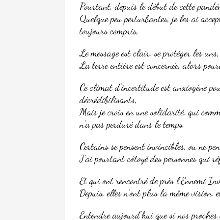
Pourtant, depuis le début de cette pandém
Quelque peu perturbantes, je les ai accep
toujours compris,
Le message est clair, se protéger les uns,
La terre entière est concernée, alors pou
Ce climat d’incertitude est anxiogène pou
décrédibilisants,
Mais je crois en une solidarité, qui com
n’a pas perduré dans le temps,
Certains se pensent invincibles, ou ne pe
J’ai pourtant côtoyé des personnes qui ré
Et qui ont rencontré de près l’Ennemi Inv
Depuis, elles n’ont plus la même vision, e
Entendre aujourd’hui que si nos proches s