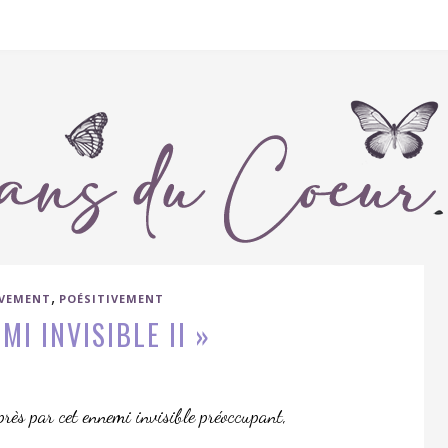
,
IVEMENT
POÉSITIVEMENT
MI INVISIBLE II »
près par cet ennemi invisible préoccupant,