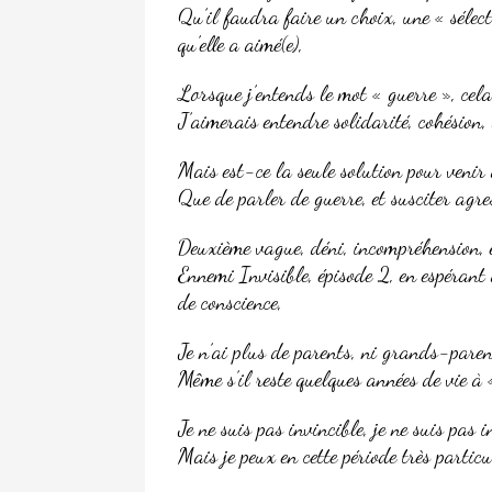
Qu’il faudra faire un choix, une « sélecti
qu’elle a aimé(e),
Lorsque j’entends le mot « guerre », cela
J’aimerais entendre solidarité, cohésion, 
Mais est-ce la seule solution pour venir 
Que de parler de guerre, et susciter agre
Deuxième vague, déni, incompréhension, e
Ennemi Invisible, épisode 2, en espérant
de conscience,
Je n’ai plus de parents, ni grands-paren
Même s’il reste quelques années de vie à «
Je ne suis pas invincible, je ne suis pas 
Mais je peux en cette période très particu