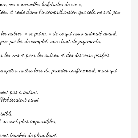
ie, ces « nouvelles habitudes de vie »,
tées, et reste dans l’incompréhension que cela ne soit pas
 les autres, « se priver » de ce qui nous animait avant,
rquoi parler de complot, avec tant de jugements,
r les uns et pour les autres, et des discours parfois
mençait à naître lors du premier confinement, mais qui
nsent pas à autrui,
fléchissaient ainsi,
isible,
t ne sont plus impassibles,
ont touchés de plein fouet,