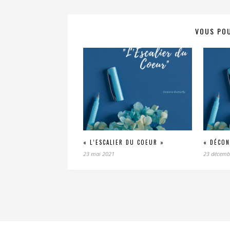
VOUS POU
« L’ESCALIER DU COEUR »
« DÉCON
23 mai 2021
23 décemb