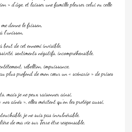
on » d’âge, et laisser une famille pleurer celui ou celle
 me donne le frisson,
à l’unisson,
à bout de cet ennemi invisible,
ssivité, sentiments négatifs, incompréhensible,
ntêtement, rébellion, impuissance,
 au plus profond de mon cœur un « scénario » de prises
ts, mais je ne peux raisonner ainsi,
 nos aînés », elles méritent qu’on les protège aussi,
intouchable, je ne suis pas invulnérable,
lière de ma vie sur Terre être responsable,