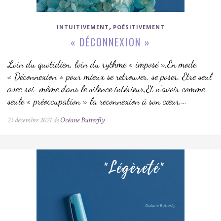
,
INTUITIVEMENT
POÉSITIVEMENT
« DÉCONNEXION »
Loin du quotidien, loin du rythme « imposé »,En mode
« Déconnexion » pour mieux se retrouver, se poser, Etre seul
avec soi-même dans le silence intérieur,Et n’avoir comme
seule « préoccupation » la reconnexion à son cœur,…
23 décembre 2021 de
Océane Butterfly