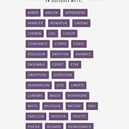
EN QUELQUES MOTS…
AIMER
AMOUR
APPRENDRE
AVANCER
BONHEUR
CADEAU
CHEMIN
CIEL
COEUR
CONFIANCE
CORPS
COVID
DOUCEUR
EMOTION
ENFANCE
ENSEMBLE
ESPRIT
ETRE
GRATITUDE
GUÉRISON
INSPIRATION
JOIE
LIBERTÉ
LUMIÈRE
MAGIE
MONTAGNE
MOTS
MUSIQUE
NATURE
PAIX
PAPILLON
PASSION
POSITIF
POÉSIE
REGARD
RENAISSANCE