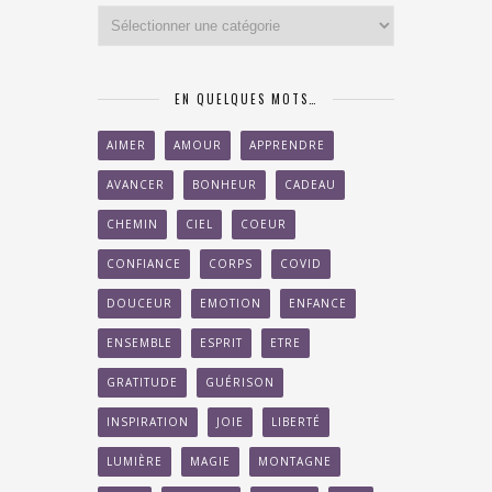
Categories
EN QUELQUES MOTS…
AIMER
AMOUR
APPRENDRE
AVANCER
BONHEUR
CADEAU
CHEMIN
CIEL
COEUR
CONFIANCE
CORPS
COVID
DOUCEUR
EMOTION
ENFANCE
ENSEMBLE
ESPRIT
ETRE
GRATITUDE
GUÉRISON
INSPIRATION
JOIE
LIBERTÉ
LUMIÈRE
MAGIE
MONTAGNE