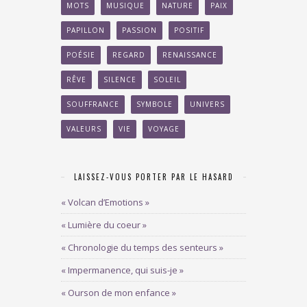
MOTS
MUSIQUE
NATURE
PAIX
PAPILLON
PASSION
POSITIF
POÉSIE
REGARD
RENAISSANCE
RÊVE
SILENCE
SOLEIL
SOUFFRANCE
SYMBOLE
UNIVERS
VALEURS
VIE
VOYAGE
LAISSEZ-VOUS PORTER PAR LE HASARD
« Volcan d’Emotions »
« Lumière du coeur »
« Chronologie du temps des senteurs »
« Impermanence, qui suis-je »
« Ourson de mon enfance »