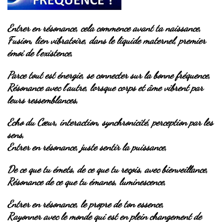
Entrer en résonance, cela commence avant ta naissance,
Fusion, lien vibratoire, dans le liquide maternel, premier
émoi de l’existence,
Parce tout est énergie, se connecter sur la bonne fréquence,
Résonance avec l’autre, lorsque corps et âme vibrent par
leurs ressemblances,
Echo du Cœur, interaction, synchronicité, perception par les
sens,
Entrer en résonance, juste sentir la puissance,
De ce que tu émets, de ce que tu reçois, avec bienveillance,
Résonance de ce que tu émanes, luminescence,
Entrer en résonance, le propre de ton essence,
Rayonner avec le monde qui est en plein changement de