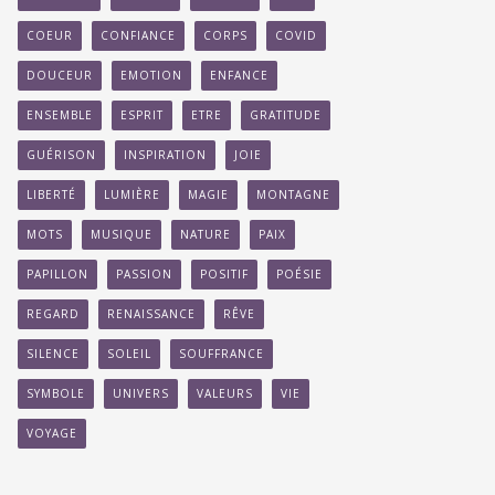
COEUR
CONFIANCE
CORPS
COVID
DOUCEUR
EMOTION
ENFANCE
ENSEMBLE
ESPRIT
ETRE
GRATITUDE
GUÉRISON
INSPIRATION
JOIE
LIBERTÉ
LUMIÈRE
MAGIE
MONTAGNE
MOTS
MUSIQUE
NATURE
PAIX
PAPILLON
PASSION
POSITIF
POÉSIE
REGARD
RENAISSANCE
RÊVE
SILENCE
SOLEIL
SOUFFRANCE
SYMBOLE
UNIVERS
VALEURS
VIE
VOYAGE