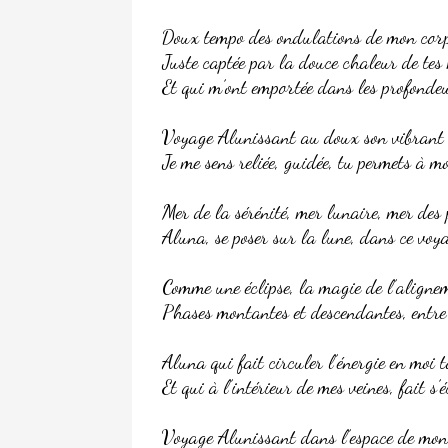
Doux tempo des ondulations de mon corp
Juste captée par la douce chaleur de tes
Et qui m’ont emportée dans les profondeu
Voyage Alunissant au doux son vibrant d
Je me sens reliée, guidée, tu permets à 
Mer de la sérénité, mer lunaire, mer des 
Aluna, se poser sur la lune, dans ce voy
Comme une éclipse, la magie de l’alignem
Phases montantes et descendantes, entre C
Aluna qui fait circuler l’énergie en moi 
Et qui à l’intérieur de mes veines, fait 
Voyage Alunissant dans l’espace de mon