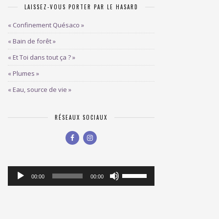
LAISSEZ-VOUS PORTER PAR LE HASARD
« Confinement Quésaco »
« Bain de forêt »
« Et Toi dans tout ça ? »
« Plumes »
« Eau, source de vie »
RÉSEAUX SOCIAUX
Lecteur
Utilisez
00:00
00:00
les
audio
flèches
haut/bas
pour