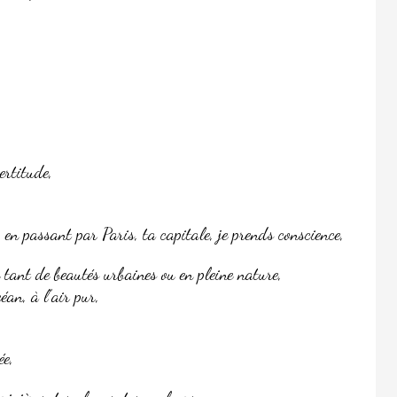
ertitude,
, en passant par Paris, ta capitale, je prends conscience,
e tant de beautés urbaines ou en pleine nature,
céan, à l’air pur,
ée,