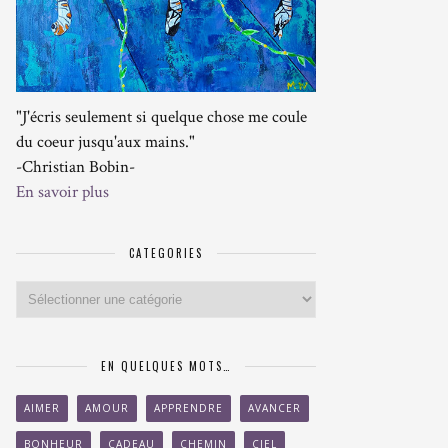
"J'écris seulement si quelque chose me coule
du coeur jusqu'aux mains."
-Christian Bobin-
En savoir plus
CATEGORIES
Categories
EN QUELQUES MOTS…
AIMER
AMOUR
APPRENDRE
AVANCER
BONHEUR
CADEAU
CHEMIN
CIEL