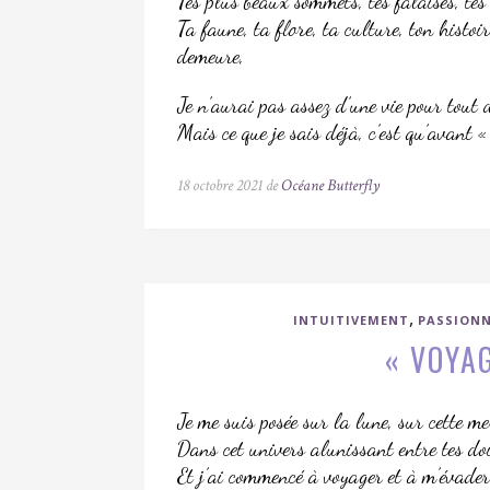
Tes plus beaux sommets, tes falaises, tes r
Ta faune, ta flore, ta culture, ton histoir
demeure,
Je n’aurai pas assez d’une vie pour tout 
Mais ce que je sais déjà, c’est qu’avant « 
18 octobre 2021 de
Océane Butterfly
,
INTUITIVEMENT
PASSION
« VOYA
Je me suis posée sur la lune, sur cette me
Dans cet univers alunissant entre tes doi
Et j’ai commencé à voyager et à m’évader