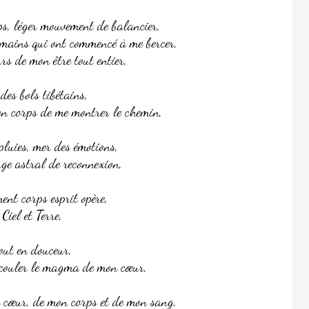
s, léger mouvement de balancier,
 mains qui ont commencé à me bercer,
rs de mon être tout entier,
es bols tibétains,
mon corps de me montrer le chemin,
pluies, mer des émotions,
age astral de reconnexion,
ent corps esprit opère,
iel et Terre,
tout en douceur,
s’écouler le magma de mon cœur,
 cœur, de mon corps et de mon sang,