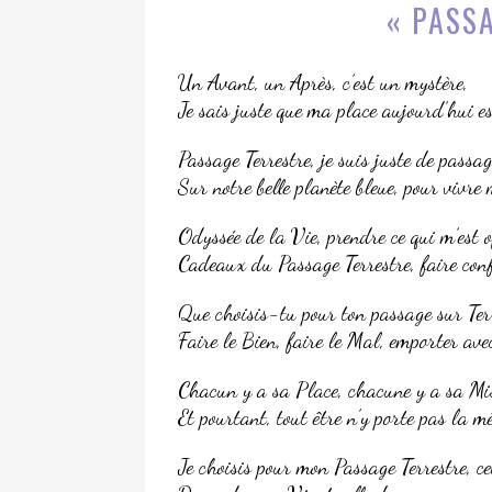
« PASS
Un Avant, un Après, c’est un mystère,
Je sais juste que ma place aujourd’hui es
Passage Terrestre, je suis juste de passag
Sur notre belle planète bleue, pour vivre
Odyssée de la Vie, prendre ce qui m’est o
Cadeaux du Passage Terrestre, faire conf
Que choisis-tu pour ton passage sur Ter
Faire le Bien, faire le Mal, emporter ave
Chacun y a sa Place, chacune y a sa Mi
Et pourtant, tout être n’y porte pas la m
Je choisis pour mon Passage Terrestre, cet