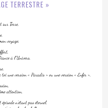
AGE TERRESTRE »
t sur Terre,
e,
 mon voyage,
ffert,
iance à l’Univers,
re,
c toi une version « Paradis » ou une version « Enfer »,
ssion,
ême attention,
 épisode n’étant pas éternel,