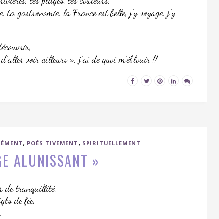
ivières, tes plages, tes couleurs,
e, ta gastronomie, la France est belle, j’y voyage, j’y
découvrir,
d’aller voir ailleurs », j’ai de quoi m’éblouir !!
,
,
NÉMENT
POÉSITIVEMENT
SPIRITUELLEMENT
GE ALUNISSANT »
r de tranquillité,
gts de fée,
,