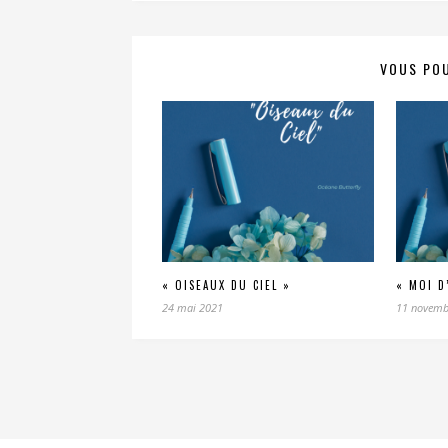
VOUS POU
« OISEAUX DU CIEL »
« MOI D
24 mai 2021
11 novemb