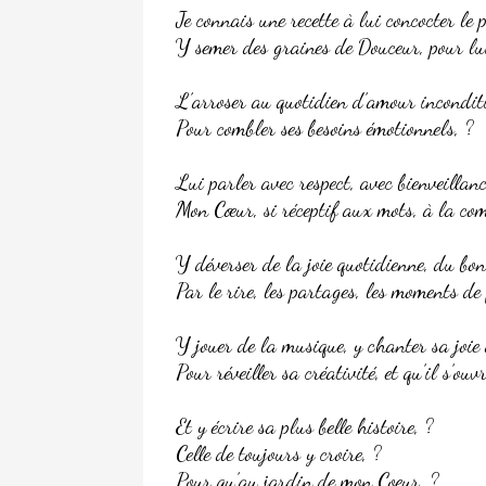
Je connais une recette à lui concocter le 
Y semer des graines de Douceur, pour lui,
L’arroser au quotidien d’amour incondit
Pour combler ses besoins émotionnels, ?
Lui parler avec respect, avec bienveillanc
Mon Cœur, si réceptif aux mots, à la co
Y déverser de la joie quotidienne, du bo
Par le rire, les partages, les moments de 
Y jouer de la musique, y chanter sa joie 
Pour réveiller sa créativité, et qu’il s’ou
Et y écrire sa plus belle histoire, ?
Celle de toujours y croire, ?
Pour qu’au jardin de mon Coeur, ?