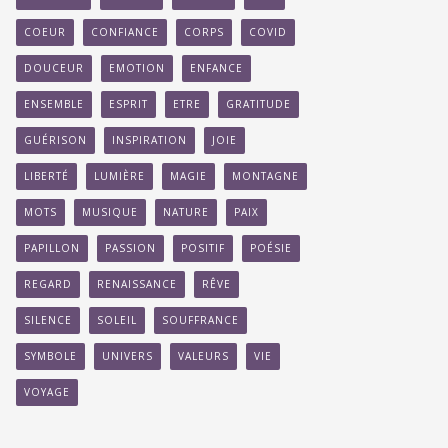
COEUR
CONFIANCE
CORPS
COVID
DOUCEUR
EMOTION
ENFANCE
ENSEMBLE
ESPRIT
ETRE
GRATITUDE
GUÉRISON
INSPIRATION
JOIE
LIBERTÉ
LUMIÈRE
MAGIE
MONTAGNE
MOTS
MUSIQUE
NATURE
PAIX
PAPILLON
PASSION
POSITIF
POÉSIE
REGARD
RENAISSANCE
RÊVE
SILENCE
SOLEIL
SOUFFRANCE
SYMBOLE
UNIVERS
VALEURS
VIE
VOYAGE