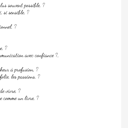
plus souvent possible, ?
 si sensible, ?
ionnel, ?
e, ?
mmunication avec confiance ?,
nheur à profusion, ?
folie, les passions, ?
de vivre, ?
vre comme un livre, ?