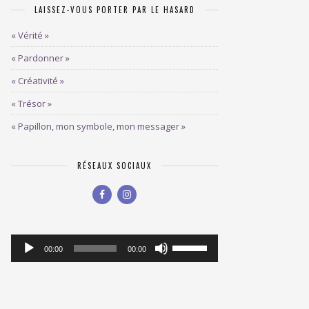
LAISSEZ-VOUS PORTER PAR LE HASARD
« Vérité »
« Pardonner »
« Créativité »
« Trésor »
« Papillon, mon symbole, mon messager »
RÉSEAUX SOCIAUX
Lecteur
Utilisez
00:00
00:00
les
audio
flèches
haut/bas
pour