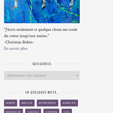
"J'écris seulement si quelque chose me coule
du coeur jusqu'aux mains."
-Christian Bobin-
En savoir plus
CATEGORIES
Categories
EN QUELQUES MOTS…
AIMER
AMOUR
APPRENDRE
AVANCER
BONHEUR
CADEAU
CHEMIN
CIEL