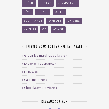
POÉSIE
REGARD
RENAISSANCE
RÊVE
SILENCE
SOLEIL
SOUFFRANCE
SYMBOLE
UNIVERS
VALEURS
VIE
VOYAGE
LAISSEZ-VOUS PORTER PAR LE HASARD
« Gravir les marches de la vie »
« Entrer en résonance »
« Le B.N.B »
« Câlin maternel »
« Chocolatement vôtre »
RÉSEAUX SOCIAUX