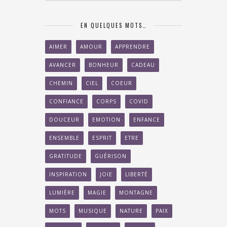
EN QUELQUES MOTS…
AIMER
AMOUR
APPRENDRE
AVANCER
BONHEUR
CADEAU
CHEMIN
CIEL
COEUR
CONFIANCE
CORPS
COVID
DOUCEUR
EMOTION
ENFANCE
ENSEMBLE
ESPRIT
ETRE
GRATITUDE
GUÉRISON
INSPIRATION
JOIE
LIBERTÉ
LUMIÈRE
MAGIE
MONTAGNE
MOTS
MUSIQUE
NATURE
PAIX