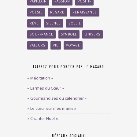
PAPILLON
PASSION
POSITIF
POÉSIE
REGARD
RENAISSANCE
RÊVE
SILENCE
SOLEIL
SOUFFRANCE
SYMBOLE
UNIVERS
VALEURS
VIE
VOYAGE
LAISSEZ-VOUS PORTER PAR LE HASARD
« Méditation »
« Larmes du Cœur »
« Gourmandises du calendrier »
« Le cœur sur mes mains »
« Chanter Noël «
RÉSEAUX SOCIAUX