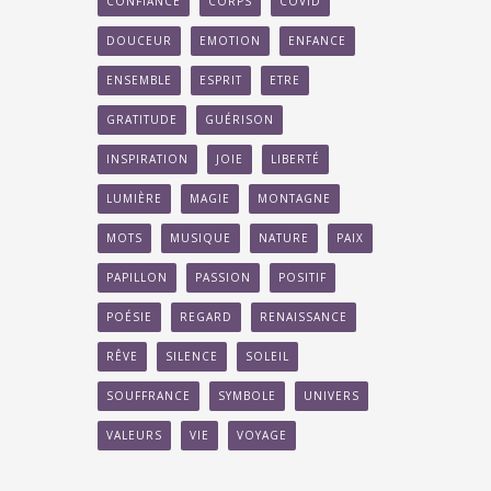
CONFIANCE
CORPS
COVID
DOUCEUR
EMOTION
ENFANCE
ENSEMBLE
ESPRIT
ETRE
GRATITUDE
GUÉRISON
INSPIRATION
JOIE
LIBERTÉ
LUMIÈRE
MAGIE
MONTAGNE
MOTS
MUSIQUE
NATURE
PAIX
PAPILLON
PASSION
POSITIF
POÉSIE
REGARD
RENAISSANCE
RÊVE
SILENCE
SOLEIL
SOUFFRANCE
SYMBOLE
UNIVERS
VALEURS
VIE
VOYAGE