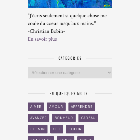
"J'écris seulement si quelque chose me
coule du coeur jusqu'aux mains."
-Christian Bobin-
En savoir plus
CATEGORIES
Categories
EN QUELQUES MOTS…
AIMER
AMOUR
APPRENDRE
AVANCER
BONHEUR
CADEAU
CHEMIN
CIEL
COEUR