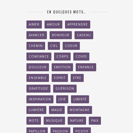
EN QUELQUES MOTS…
AIMER
AMOUR
APPRENDRE
AVANCER
BONHEUR
CADEAU
CHEMIN
CIEL
COEUR
CONFIANCE
CORPS
COVID
DOUCEUR
EMOTION
ENFANCE
ENSEMBLE
ESPRIT
ETRE
GRATITUDE
GUÉRISON
INSPIRATION
JOIE
LIBERTÉ
LUMIÈRE
MAGIE
MONTAGNE
MOTS
MUSIQUE
NATURE
PAIX
PAPILLON
PASSION
POSITIF