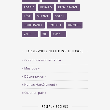
POÉSIE
REGARD
RENAISSANCE
RÊVE
SILENCE
SOLEIL
SOUFFRANCE
SYMBOLE
UNIVERS
VALEURS
VIE
VOYAGE
LAISSEZ-VOUS PORTER PAR LE HASARD
« Ourson de mon enfance »
« Musique »
« Déconnexion »
« Non au Harcèlement »
« Cœur en paix »
RÉSEAUX SOCIAUX