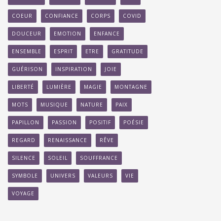
COEUR
CONFIANCE
CORPS
COVID
DOUCEUR
EMOTION
ENFANCE
ENSEMBLE
ESPRIT
ETRE
GRATITUDE
GUÉRISON
INSPIRATION
JOIE
LIBERTÉ
LUMIÈRE
MAGIE
MONTAGNE
MOTS
MUSIQUE
NATURE
PAIX
PAPILLON
PASSION
POSITIF
POÉSIE
REGARD
RENAISSANCE
RÊVE
SILENCE
SOLEIL
SOUFFRANCE
SYMBOLE
UNIVERS
VALEURS
VIE
VOYAGE