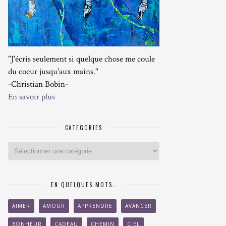
"J'écris seulement si quelque chose me coule
du coeur jusqu'aux mains."
-Christian Bobin-
En savoir plus
CATEGORIES
Categories
EN QUELQUES MOTS…
AIMER
AMOUR
APPRENDRE
AVANCER
BONHEUR
CADEAU
CHEMIN
CIEL