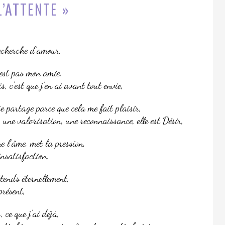
L’ATTENTE »
recherche d’amour,
’est pas mon amie,
s, c’est que j’en ai avant tout envie,
e partage parce que cela me fait plaisir,
, une valorisation, une reconnaissance, elle est Désir,
e l’âme, met la pression,
insatisfaction,
attends éternellement,
présent,
 ce que j’ai déjà,