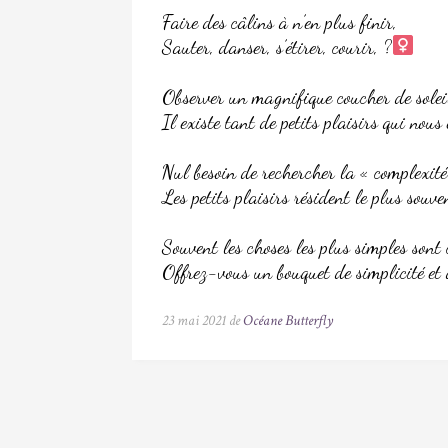
Faire des câlins à n’en plus finir,
Sauter, danser, s’étirer, courir, ?‍
Observer un magnifique coucher de solei
Il existe tant de petits plaisirs qui nous 
Nul besoin de rechercher la « complexité
Les petits plaisirs résident le plus souv
Souvent les choses les plus simples sont c
Offrez-vous un bouquet de simplicité et d
23 mai 2021 de
Océane Butterfly