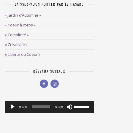
LAISSEZ-VOUS PORTER PAR LE HASARD
« Jardin d’Automne »
« Coeur à corps »
« Complicité »
« Créativité »
« Liberté du Coeur »
RÉSEAUX SOCIAUX
Lecteur
Utilisez
00:00
00:00
les
audio
flèches
haut/bas
pour