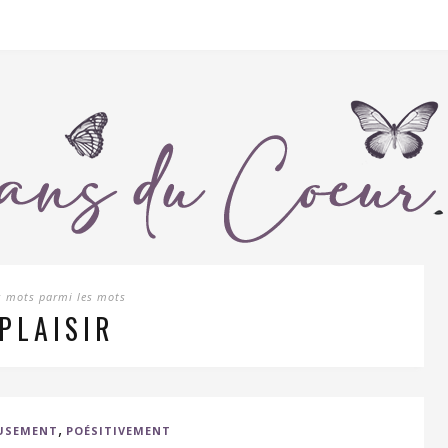
s mots parmi les mots
PLAISIR
,
USEMENT
POÉSITIVEMENT