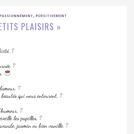
,
PASSIONNÉMENT
POÉSITIVEMENT
ETITS PLAISIRS »
icité, ?
rnée, ?
r,
glamour, ?
 beautés qui nous entourent, ?
l’humour, ?
veille les papilles, ?
vande, jasmin ou bien vanille, ?