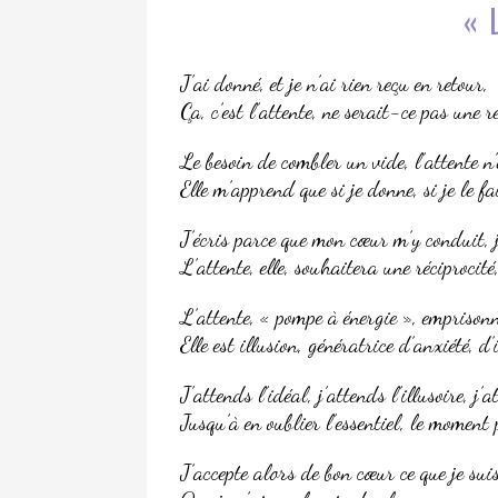
« 
J’ai donné, et je n’ai rien reçu en retour,
Ça, c’est l’attente, ne serait-ce pas une 
Le besoin de combler un vide, l’attente n
Elle m’apprend que si je donne, si je le fai
J’écris parce que mon cœur m’y conduit, j
L’attente, elle, souhaitera une réciprocité
L’attente, « pompe à énergie », emprisonn
Elle est illusion, génératrice d’anxiété, d’
J’attends l’idéal, j’attends l’illusoire, j’
Jusqu’à en oublier l’essentiel, le moment 
J’accepte alors de bon cœur ce que je suis,