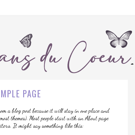
AMPLE PAGE
rom a blog post because it will stay in one place and
 most themes). Most people start with an About page
sitors. It might say something like this: