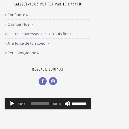
LAISSEZ-VOUS PORTER PAR LE HASARD
« Confiance »
« Chanter Noël «
« Je suis le paresseux et j’en suis fier »
« A la force de ton coeur »
« Perle Vosgienne »
RÉSEAUX SOCIAUX
Lecteur
Utilisez
00:00
00:00
les
audio
flèches
haut/bas
pour