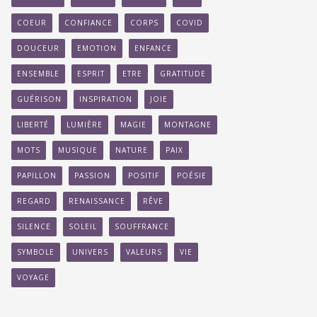
COEUR
CONFIANCE
CORPS
COVID
DOUCEUR
EMOTION
ENFANCE
ENSEMBLE
ESPRIT
ETRE
GRATITUDE
GUÉRISON
INSPIRATION
JOIE
LIBERTÉ
LUMIÈRE
MAGIE
MONTAGNE
MOTS
MUSIQUE
NATURE
PAIX
PAPILLON
PASSION
POSITIF
POÉSIE
REGARD
RENAISSANCE
RÊVE
SILENCE
SOLEIL
SOUFFRANCE
SYMBOLE
UNIVERS
VALEURS
VIE
VOYAGE