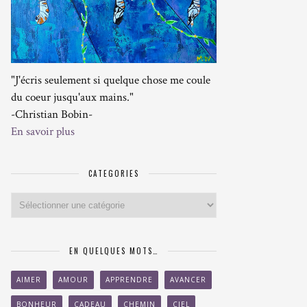
"J'écris seulement si quelque chose me coule
du coeur jusqu'aux mains."
-Christian Bobin-
En savoir plus
CATEGORIES
Categories
EN QUELQUES MOTS…
AIMER
AMOUR
APPRENDRE
AVANCER
BONHEUR
CADEAU
CHEMIN
CIEL