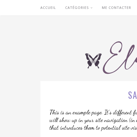
ACCUEIL
CATÉGORIES
ME CONTACTER
S
This is an example page. It’s different f
will show up in your site navigation (in
that introduces them to potential site vi