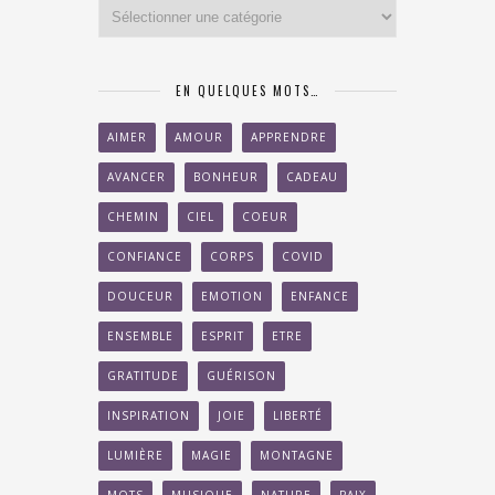
Categories
EN QUELQUES MOTS…
AIMER
AMOUR
APPRENDRE
AVANCER
BONHEUR
CADEAU
CHEMIN
CIEL
COEUR
CONFIANCE
CORPS
COVID
DOUCEUR
EMOTION
ENFANCE
ENSEMBLE
ESPRIT
ETRE
GRATITUDE
GUÉRISON
INSPIRATION
JOIE
LIBERTÉ
LUMIÈRE
MAGIE
MONTAGNE