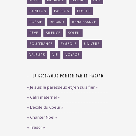
MOTS
MUSIQUE
NATURE
PAIX
PAPILLON
PASSION
POSITIF
POÉSIE
REGARD
RENAISSANCE
RÊVE
SILENCE
SOLEIL
SOUFFRANCE
SYMBOLE
UNIVERS
VALEURS
VIE
VOYAGE
LAISSEZ-VOUS PORTER PAR LE HASARD
« Je suis le paresseux et j’en suis fier »
« Câlin maternel »
« L’école du Coeur »
« Chanter Noël «
« Trésor »