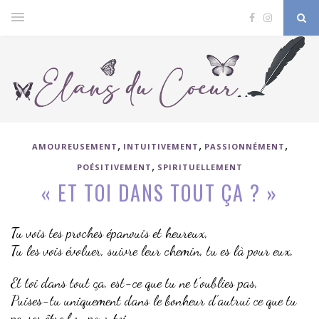
,
,
,
AMOUREUSEMENT
INTUITIVEMENT
PASSIONNÉMENT
,
POÉSITIVEMENT
SPIRITUELLEMENT
« ET TOI DANS TOUT ÇA ? »
Tu vois tes proches épanouis et heureux,
Tu les vois évoluer, suivre leur chemin, tu es là pour eux,
Et toi dans tout ça, est-ce que tu ne t’oublies pas,
Puises-tu uniquement dans le bonheur d’autrui ce que tu
penses être bon pour toi,