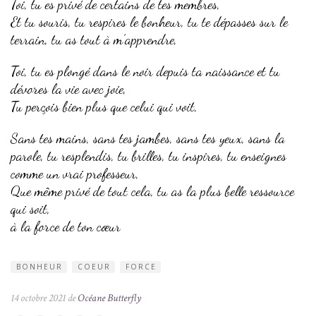
Toi, tu es privé de certains de tes membres,
Et tu souris, tu respires le bonheur, tu te dépasses sur le
terrain, tu as tout à m’apprendre,
Toi, tu es plongé dans le noir depuis ta naissance et tu
dévores la vie avec joie,
Tu perçois bien plus que celui qui voit,
Sans tes mains, sans tes jambes, sans tes yeux, sans la
parole, tu resplendis, tu brilles, tu inspires, tu enseignes
comme un vrai professeur,
Que même privé de tout cela, tu as la plus belle ressource
qui soit,
à la force de ton cœur
BONHEUR
COEUR
FORCE
14 octobre 2021 de
Océane Butterfly