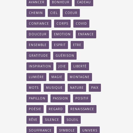
AVANCER
BONHEUR
CADEAU
CHEMIN
CIEL
COEUR
CONFIANCE
CORPS
COVID
DOUCEUR
EMOTION
ENFANCE
ENSEMBLE
ESPRIT
ETRE
GRATITUDE
GUÉRISON
INSPIRATION
JOIE
LIBERTÉ
LUMIÈRE
MAGIE
MONTAGNE
MOTS
MUSIQUE
NATURE
PAIX
PAPILLON
PASSION
POSITIF
POÉSIE
REGARD
RENAISSANCE
RÊVE
SILENCE
SOLEIL
SOUFFRANCE
SYMBOLE
UNIVERS