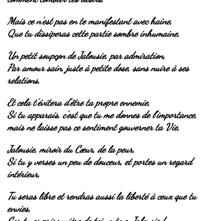
Mais ce n’est pas en te manifestant avec haine,
Que tu dissiperas cette partie sombre inhumaine,
Un petit soupçon de Jalousie, par admiration,
Par amour sain, juste à petite dose, sans nuire à ses
relations,
Et cela t’évitera d’être ta propre ennemie,
Si tu apparais, c’est que tu me donnes de l’importance,
mais ne laisse pas ce sentiment gouverner ta Vie,
Jalousie, miroir du Cœur, de la peur,
Si tu y verses un peu de douceur, et portes un regard
intérieur,
Tu seras libre et rendras aussi la liberté à ceux que tu
envies,