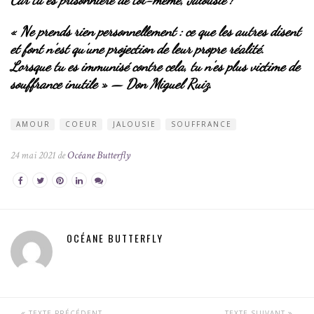
Car tu es prisonnière de toi-même, Jalousie !
« Ne prends rien personnellement : ce que les autres disent
et font n’est qu’une projection de leur propre réalité.
Lorsque tu es immunisé contre cela, tu n’es plus victime de
souffrance inutile » — Don Miguel Ruiz.
AMOUR
COEUR
JALOUSIE
SOUFFRANCE
24 mai 2021 de
Océane Butterfly
OCÉANE BUTTERFLY
TEXTE PRÉCÉDENT
TEXTE SUIVANT