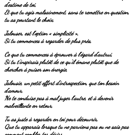
d’estime de toi,
Et que tu agis malsainement, sans te remettre en question,
tu as pourtant le choix,
Jalouser, est l’option « simplicité »,
Si tu commences à regarder de plus près,
Ce que tu commences à éprouver à l’égard d’autrui,
Si tu t’inspirais plutôt de ce qu’il émane plutôt que de
chercher à puiser son énergie,
Jalousie, un petit effort d’introspection, que ton besoin
d’amour,
Ne te conduise pas à mal juger l’autre, et à devenir
malveillante en retour,
Tu as juste à regarder en toi pour découvrir,
Que tu apparais lorsque tu ne parviens pas ou ne sais pas
comment combler tes désirs,