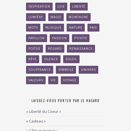
INSPIRATION
JOIE
LIBERTÉ
LUMIÈRE
MAGIE
MONTAGNE
MOTS
MUSIQUE
NATURE
PAIX
PAPILLON
PASSION
POSITIF
POÉSIE
REGARD
RENAISSANCE
RÊVE
SILENCE
SOLEIL
SOUFFRANCE
SYMBOLE
UNIVERS
VALEURS
VIE
VOYAGE
LAISSEZ-VOUS PORTER PAR LE HASARD
« Liberté du Coeur »
« Cadeau »
« Câlin maternel »