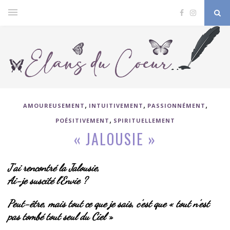
,
,
,
AMOUREUSEMENT
INTUITIVEMENT
PASSIONNÉMENT
,
POÉSITIVEMENT
SPIRITUELLEMENT
« JALOUSIE »
J’ai rencontré la Jalousie,
Ai-je suscité l’Envie ?
Peut-être, mais tout ce que je sais, c’est que « tout n’est
pas tombé tout seul du Ciel »