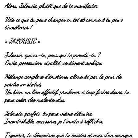
Alors, Jalousie, plutôt que de te manifester,
Vois ce que tu peux changer en toi et comment tu peux
t’améliorer !
« JALOUSIE »
Jalousie, qui es-tu, pour qui te prends-tu ?
Envie, possession, rivalité, sentiment ambigu,
Mélange complexe d’émotions, alimenté par la peur de
perdre un statut,
Un bien, un lien affectif, prudence, à trop fortes doses, tu
peux créer des malentendus,
Jalousie, parfois, tu peux même détruire,
Incontrôlable, excessive, je t’invite à réfléchir,
T’ignorer, te démontrer que tu existes et nais d’un manque