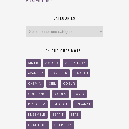
En savoir plus
CATEGORIES
Categories
EN QUELQUES MOTS…
AIMER
AMOUR
APPRENDRE
AVANCER
BONHEUR
CADEAU
CHEMIN
CIEL
COEUR
CONFIANCE
CORPS
COVID
DOUCEUR
EMOTION
ENFANCE
ENSEMBLE
ESPRIT
ETRE
GRATITUDE
GUÉRISON