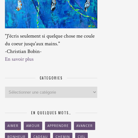
"J'écris seulement si quelque chose me coule
du coeur jusqu'aux mains."
-Christian Bobin-
En savoir plus
CATEGORIES
Categories
EN QUELQUES MOTS…
AIMER
AMOUR
APPRENDRE
AVANCER
BONHEUR
CADEAU
CHEMIN
CIEL