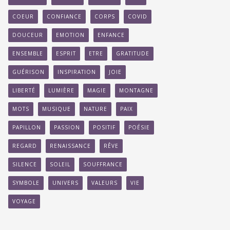
COEUR
CONFIANCE
CORPS
COVID
DOUCEUR
EMOTION
ENFANCE
ENSEMBLE
ESPRIT
ETRE
GRATITUDE
GUÉRISON
INSPIRATION
JOIE
LIBERTÉ
LUMIÈRE
MAGIE
MONTAGNE
MOTS
MUSIQUE
NATURE
PAIX
PAPILLON
PASSION
POSITIF
POÉSIE
REGARD
RENAISSANCE
RÊVE
SILENCE
SOLEIL
SOUFFRANCE
SYMBOLE
UNIVERS
VALEURS
VIE
VOYAGE