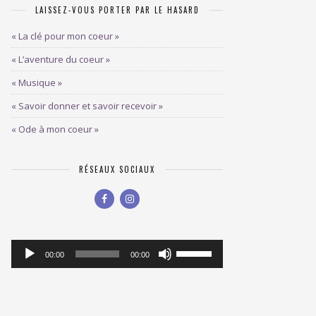
LAISSEZ-VOUS PORTER PAR LE HASARD
« La clé pour mon coeur »
« L’aventure du coeur »
« Musique »
« Savoir donner et savoir recevoir »
« Ode à mon coeur »
RÉSEAUX SOCIAUX
Lecteur
Utilisez
00:00
00:00
les
audio
flèches
haut/bas
pour