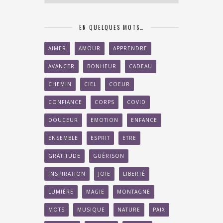
EN QUELQUES MOTS…
AIMER
AMOUR
APPRENDRE
AVANCER
BONHEUR
CADEAU
CHEMIN
CIEL
COEUR
CONFIANCE
CORPS
COVID
DOUCEUR
EMOTION
ENFANCE
ENSEMBLE
ESPRIT
ETRE
GRATITUDE
GUÉRISON
INSPIRATION
JOIE
LIBERTÉ
LUMIÈRE
MAGIE
MONTAGNE
MOTS
MUSIQUE
NATURE
PAIX