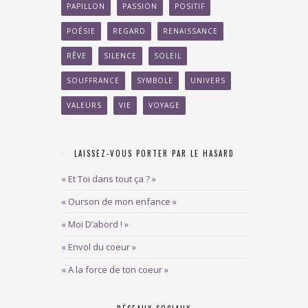
PAPILLON
PASSION
POSITIF
POÉSIE
REGARD
RENAISSANCE
RÊVE
SILENCE
SOLEIL
SOUFFRANCE
SYMBOLE
UNIVERS
VALEURS
VIE
VOYAGE
LAISSEZ-VOUS PORTER PAR LE HASARD
« Et Toi dans tout ça ? »
« Ourson de mon enfance »
« Moi D’abord ! »
« Envol du coeur »
« A la force de ton coeur »