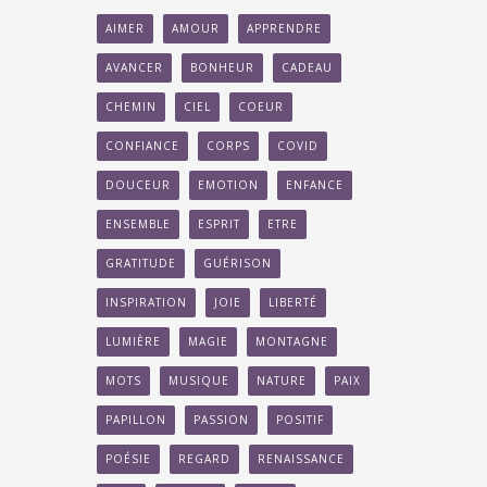
AIMER
AMOUR
APPRENDRE
AVANCER
BONHEUR
CADEAU
CHEMIN
CIEL
COEUR
CONFIANCE
CORPS
COVID
DOUCEUR
EMOTION
ENFANCE
ENSEMBLE
ESPRIT
ETRE
GRATITUDE
GUÉRISON
INSPIRATION
JOIE
LIBERTÉ
LUMIÈRE
MAGIE
MONTAGNE
MOTS
MUSIQUE
NATURE
PAIX
PAPILLON
PASSION
POSITIF
POÉSIE
REGARD
RENAISSANCE