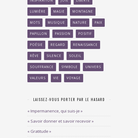
INSPIRATION
JOIE
LIBERTÉ
LUMIÈRE
MAGIE
MONTAGNE
MOTS
MUSIQUE
NATURE
PAIX
PAPILLON
PASSION
POSITIF
POÉSIE
REGARD
RENAISSANCE
RÊVE
SILENCE
SOLEIL
SOUFFRANCE
SYMBOLE
UNIVERS
VALEURS
VIE
VOYAGE
LAISSEZ-VOUS PORTER PAR LE HASARD
« Impermanence, qui suis-je »
« Savoir donner et savoir recevoir »
« Gratitude »