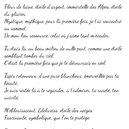
Fleur de laine, étoile d’argent, immortelle des Alpes, étoile
du glacier,
Mystique, mythique, pour la première fois, je t’ai rencontré
au sommet,
De mon lieu ressource, celui où j’aime tant m’évader,
Tu étais là, au beau milieu de nulle part, comme une étoile
semblant tomber du ciel,
C’était la première fois que je te découvrais en réel,
Tapis cotonneux, d’une pure blancheur, émerveillée par ta
beauté,
Je suis restée là à te regarder, à t’admirer, ta rareté, ton
unicité,
M’éblouissaient, Edelweiss, étoile des neiges,
Fascinante, symbolique, que l’on te protège,