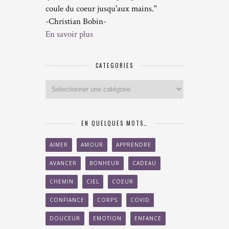
coule du coeur jusqu'aux mains."
-Christian Bobin-
En savoir plus
CATEGORIES
Categories
EN QUELQUES MOTS…
AIMER
AMOUR
APPRENDRE
AVANCER
BONHEUR
CADEAU
CHEMIN
CIEL
COEUR
CONFIANCE
CORPS
COVID
DOUCEUR
EMOTION
ENFANCE