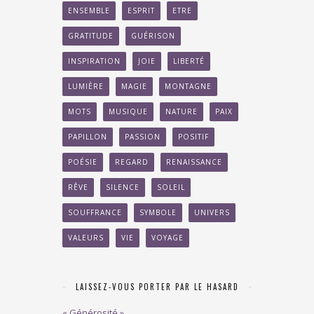
ENSEMBLE
ESPRIT
ETRE
GRATITUDE
GUÉRISON
INSPIRATION
JOIE
LIBERTÉ
LUMIÈRE
MAGIE
MONTAGNE
MOTS
MUSIQUE
NATURE
PAIX
PAPILLON
PASSION
POSITIF
POÉSIE
REGARD
RENAISSANCE
RÊVE
SILENCE
SOLEIL
SOUFFRANCE
SYMBOLE
UNIVERS
VALEURS
VIE
VOYAGE
LAISSEZ-VOUS PORTER PAR LE HASARD
« Générosité »