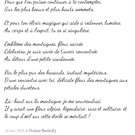
Pour que l’on puisse continuer à te contempler,
Sur les plus beaux et plus hauts sommets,
Et pour ton élixir magique qui aide à redonner lumière,
Au corps et à l’esprit, tu es si singulière,
Emblème des montagnes, fleur sacrée,
Edelweiss, je suis ravie de t’avoir rencontrée,
Au détour d’une petite randonnée,
Par le plus pur des hasards, instant mystérieux,
D’une rencontre avec toi, délicate fleur des montagnes aux
pétales duveteux,
Là-haut sur la montagne, je me souviendrai,
Il y avait une fleur alpine, légendaire, rare et solitaire, et
le coup d’œil sur cette étoile se méritait !
24 mai 2021 de
Océane Butterfly