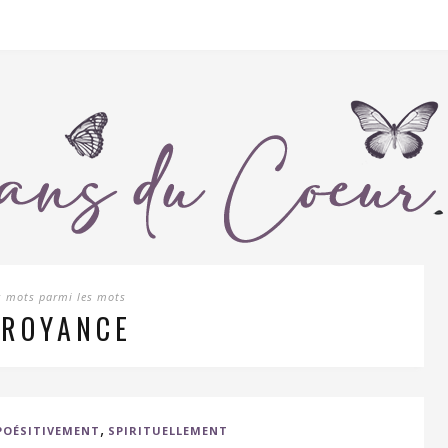
s mots parmi les mots
CROYANCE
,
POÉSITIVEMENT
SPIRITUELLEMENT