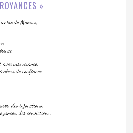
CROYANCES »
 ventre de Maman,
ce,
ésence,
t avec insouciance,
icateur de confiance,
ses, des injonctions,
royances, des convictions,