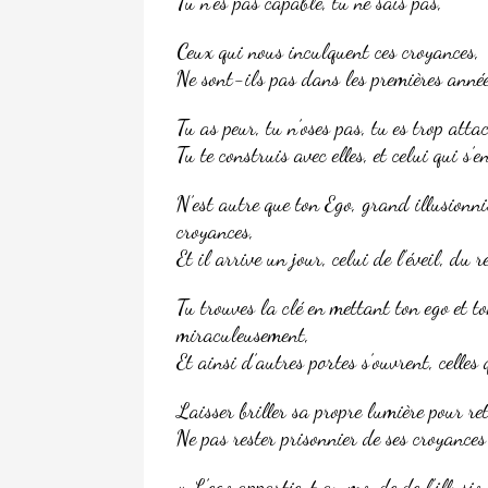
Tu n’es pas capable, tu ne sais pas,
Ceux qui nous inculquent ces croyances,
Ne sont-ils pas dans les premières années
Tu as peur, tu n’oses pas, tu es trop atta
Tu te construis avec elles, et celui qui s’e
N’est autre que ton Ego, grand illusionni
croyances,
Et il arrive un jour, celui de l’éveil, du r
Tu trouves la clé en mettant ton ego et t
miraculeusement,
Et ainsi d’autres portes s’ouvrent, celles
Laisser briller sa propre lumière pour re
Ne pas rester prisonnier de ses croyances
« L’ego appartient au monde de l’illusion,