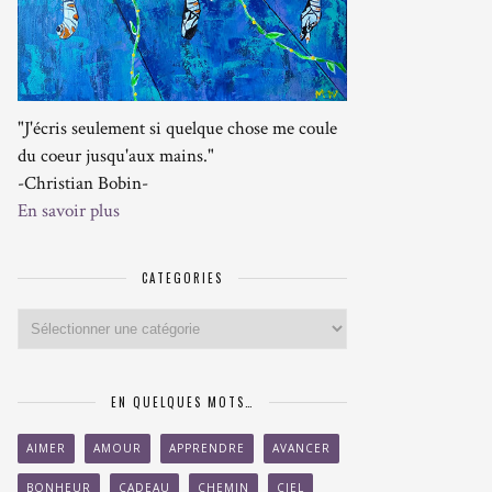
"J'écris seulement si quelque chose me coule
du coeur jusqu'aux mains."
-Christian Bobin-
En savoir plus
CATEGORIES
Categories
EN QUELQUES MOTS…
AIMER
AMOUR
APPRENDRE
AVANCER
BONHEUR
CADEAU
CHEMIN
CIEL