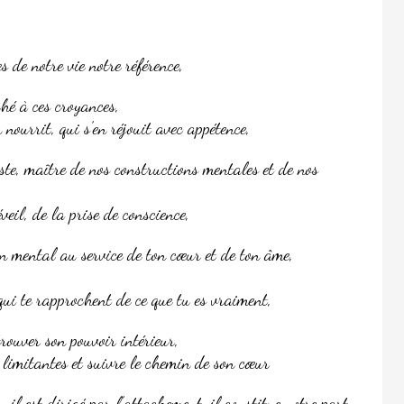
 de notre vie notre référence,
ché à ces croyances,
n nourrit, qui s’en réjouit avec appétence,
ste, maître de nos constructions mentales et de nos
éveil, de la prise de conscience,
on mental au service de ton cœur et de ton âme,
 qui te rapprochent de ce que tu es vraiment,
trouver son pouvoir intérieur,
 limitantes et suivre le chemin de son cœur
 il est dirigé par l’attachement, il constitue notre part