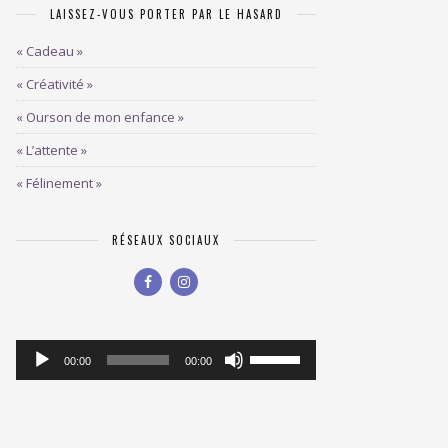
LAISSEZ-VOUS PORTER PAR LE HASARD
« Cadeau »
« Créativité »
« Ourson de mon enfance »
« L’attente »
« Félinement »
RÉSEAUX SOCIAUX
Lecteur
Utilisez
00:00
00:00
les
audio
flèches
haut/bas
pour