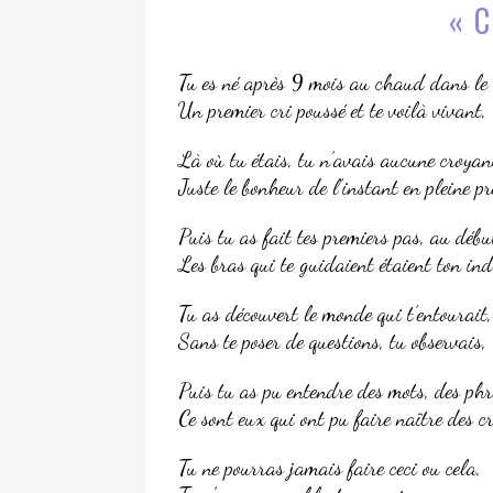
« 
Tu es né après 9 mois au chaud dans le
Un premier cri poussé et te voilà vivant,
Là où tu étais, tu n’avais aucune croyan
Juste le bonheur de l’instant en pleine pr
Puis tu as fait tes premiers pas, au débu
Les bras qui te guidaient étaient ton ind
Tu as découvert le monde qui t’entourait,
Sans te poser de questions, tu observais,
Puis tu as pu entendre des mots, des phra
Ce sont eux qui ont pu faire naître des c
Tu ne pourras jamais faire ceci ou cela,