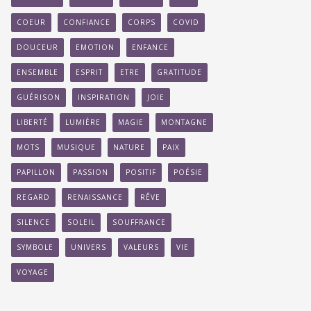
COEUR
CONFIANCE
CORPS
COVID
DOUCEUR
EMOTION
ENFANCE
ENSEMBLE
ESPRIT
ETRE
GRATITUDE
GUÉRISON
INSPIRATION
JOIE
LIBERTÉ
LUMIÈRE
MAGIE
MONTAGNE
MOTS
MUSIQUE
NATURE
PAIX
PAPILLON
PASSION
POSITIF
POÉSIE
REGARD
RENAISSANCE
RÊVE
SILENCE
SOLEIL
SOUFFRANCE
SYMBOLE
UNIVERS
VALEURS
VIE
VOYAGE