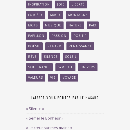
INSPIRATION
JOIE
LIBERTÉ
LUMIÈRE
MAGIE
MONTAGNE
MOTS
MUSIQUE
NATURE
PAIX
PAPILLON
PASSION
POSITIF
POÉSIE
REGARD
RENAISSANCE
RÊVE
SILENCE
SOLEIL
SOUFFRANCE
SYMBOLE
UNIVERS
VALEURS
VIE
VOYAGE
LAISSEZ-VOUS PORTER PAR LE HASARD
« Silence »
« Semer le Bonheur »
« Le cœur sur mes mains »