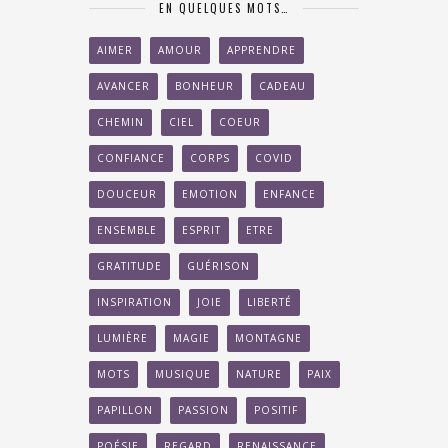
EN QUELQUES MOTS…
AIMER
AMOUR
APPRENDRE
AVANCER
BONHEUR
CADEAU
CHEMIN
CIEL
COEUR
CONFIANCE
CORPS
COVID
DOUCEUR
EMOTION
ENFANCE
ENSEMBLE
ESPRIT
ETRE
GRATITUDE
GUÉRISON
INSPIRATION
JOIE
LIBERTÉ
LUMIÈRE
MAGIE
MONTAGNE
MOTS
MUSIQUE
NATURE
PAIX
PAPILLON
PASSION
POSITIF
POÉSIE
REGARD
RENAISSANCE