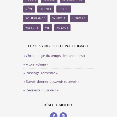
RÊVE
SILENCE
SOLEIL
SOUFFRANCE
SYMBOLE
UNIVERS
VALEURS
VIE
VOYAGE
LAISSEZ-VOUS PORTER PAR LE HASARD
« Chronologie du temps des senteurs »
« A ton rythme »
« Passage Terrestre »
« Savoir donner et savoir recevoir »
« L’ennemi invisible II »
RÉSEAUX SOCIAUX