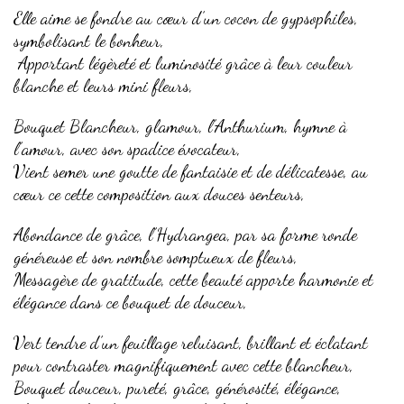
Elle aime se fondre au cœur d’un cocon de gypsophiles,
symbolisant le bonheur,
Apportant légèreté et luminosité grâce à leur couleur
blanche et leurs mini fleurs,
Bouquet Blancheur, glamour, l’Anthurium, hymne à
l’amour, avec son spadice évocateur,
Vient semer une goutte de fantaisie et de délicatesse, au
cœur ce cette composition aux douces senteurs,
Abondance de grâce, l’Hydrangea, par sa forme ronde
généreuse et son nombre somptueux de fleurs,
Messagère de gratitude, cette beauté apporte harmonie et
élégance dans ce bouquet de douceur,
Vert tendre d’un feuillage reluisant, brillant et éclatant
pour contraster magnifiquement avec cette blancheur,
Bouquet douceur, pureté, grâce, générosité, élégance,