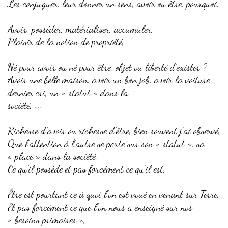
Les conjuguer, leur donner un sens, avoir ou être, pourquoi,
Avoir, posséder, matérialiser, accumuler,
Plaisir de la notion de propriété,
Né pour avoir ou né pour être, objet ou liberté d’exister ?
Avoir une belle maison, avoir un bon job, avoir la voiture
dernier cri, un « statut » dans la
société, ….
Richesse d’avoir ou richesse d’être, bien souvent j’ai observé,
Que l’attention à l’autre se porte sur son « statut », sa
« place » dans la société,
Ce qu’il possède et pas forcément ce qu’il est,
Être est pourtant ce à quoi l’on est voué en venant sur Terre,
Et pas forcément ce que l’on nous a enseigné sur nos
« besoins primaires »,