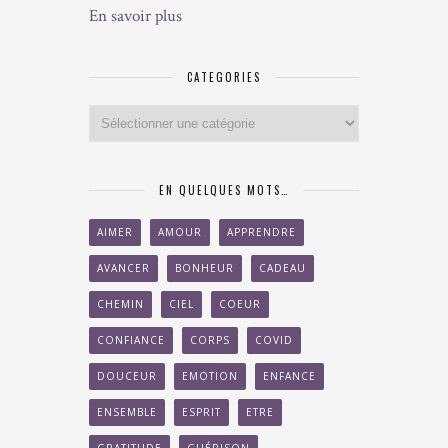
En savoir plus
CATEGORIES
Categories
EN QUELQUES MOTS…
AIMER
AMOUR
APPRENDRE
AVANCER
BONHEUR
CADEAU
CHEMIN
CIEL
COEUR
CONFIANCE
CORPS
COVID
DOUCEUR
EMOTION
ENFANCE
ENSEMBLE
ESPRIT
ETRE