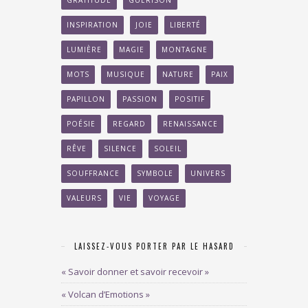
GRATITUDE
GUÉRISON
INSPIRATION
JOIE
LIBERTÉ
LUMIÈRE
MAGIE
MONTAGNE
MOTS
MUSIQUE
NATURE
PAIX
PAPILLON
PASSION
POSITIF
POÉSIE
REGARD
RENAISSANCE
RÊVE
SILENCE
SOLEIL
SOUFFRANCE
SYMBOLE
UNIVERS
VALEURS
VIE
VOYAGE
LAISSEZ-VOUS PORTER PAR LE HASARD
« Savoir donner et savoir recevoir »
« Volcan d’Emotions »