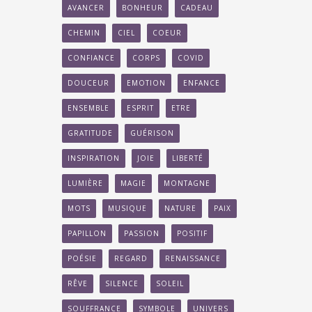
AVANCER
BONHEUR
CADEAU
CHEMIN
CIEL
COEUR
CONFIANCE
CORPS
COVID
DOUCEUR
EMOTION
ENFANCE
ENSEMBLE
ESPRIT
ETRE
GRATITUDE
GUÉRISON
INSPIRATION
JOIE
LIBERTÉ
LUMIÈRE
MAGIE
MONTAGNE
MOTS
MUSIQUE
NATURE
PAIX
PAPILLON
PASSION
POSITIF
POÉSIE
REGARD
RENAISSANCE
RÊVE
SILENCE
SOLEIL
SOUFFRANCE
SYMBOLE
UNIVERS